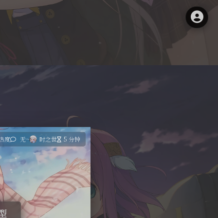
 热度
无~
时之世
5 分钟
模型