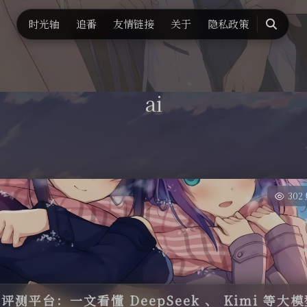
时光轴
追番
友情链接
关于
隐私政策
搜
索
ai
302
评测平台：一文看懂 DeepSeek 、 Kimi 等大