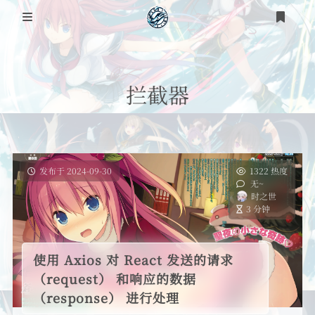
登录
注册
拦截器
发布于 2024-09-30
1322 热度
无~
时之世
3 分钟
使用 Axios 对 React 发送的请求
（request） 和响应的数据
（response） 进行处理