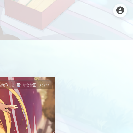
热度
无~
时之世
13 分钟