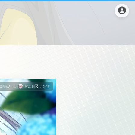
 热度
无~
时之世
5 分钟