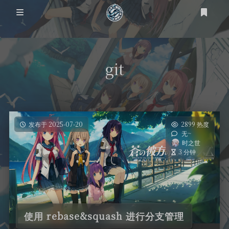
登录
注册
git
发布于 2025-07-20
2899 热度
无~
时之世
3 分钟
使用 rebase&squash 进行分支管理