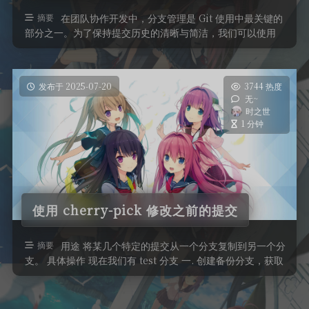
摘要
在团队协作开发中，分支管理是 Git 使用中最关键的
部分之一。为了保持提交历史的清晰与简洁，我们可以使用
git rebase 和 ...
发布于 2025-07-20
3744 热度
无~
时之世
1 分钟
使用 cherry-pick 修改之前的提交
摘要
用途 将某几个特定的提交从一个分支复制到另一个分
支。 具体操作 现在我们有 test 分支 一. 创建备份分支，获取
原分支提交内容 ...