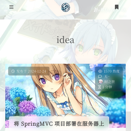
登录
注册
idea
发布于 2024-12-24
1570 热度
无~
时之世
1 分钟
将 SpringMVC 项目部署在服务器上