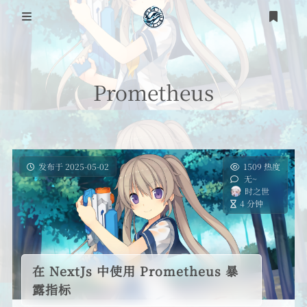
登录
注册
Prometheus
发布于 2025-05-02
1509 热度
无~
时之世
4 分钟
在 NextJs 中使用 Prometheus 暴
露指标