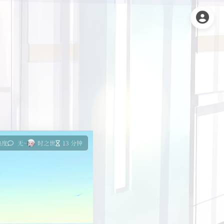
热度
无~
时之世
13 分钟