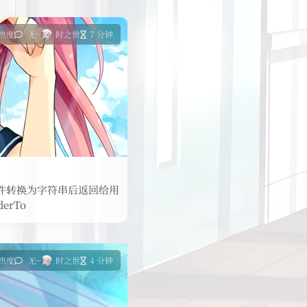
 热度
无~
时之世
7 分钟
ct 文件转换为字符串后返回给用
erTo
 热度
无~
时之世
4 分钟