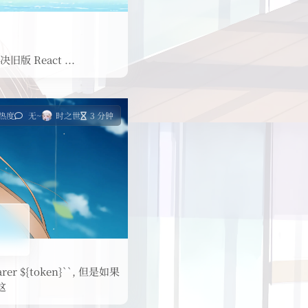
旧版 React ...
 热度
无~
时之世
3 分钟
 ${token}``, 但是如果
这