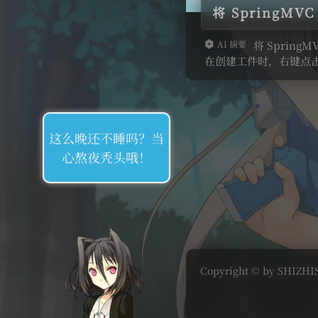
将 SpringM
AI 摘要
将 Sprin
在创建工件时，右键点
需导入前端
这么晚还不睡吗？当
心熬夜秃头哦！
Copyright © by SHIZHIS