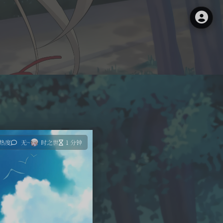
 热度
无~
时之世
1 分钟