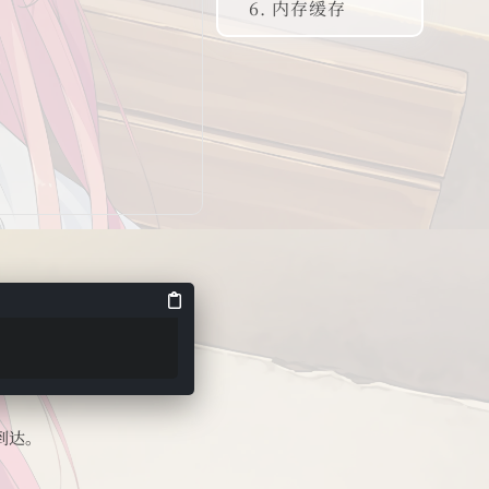
6. 内存缓存
到达。