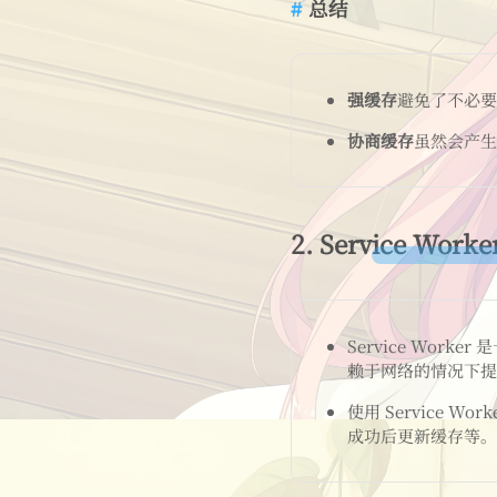
总结
强缓存
避免了不必要
协商缓存
虽然会产生
2.
Service Work
Service Wo
赖于网络的情况下提
使用 Service
成功后更新缓存等。