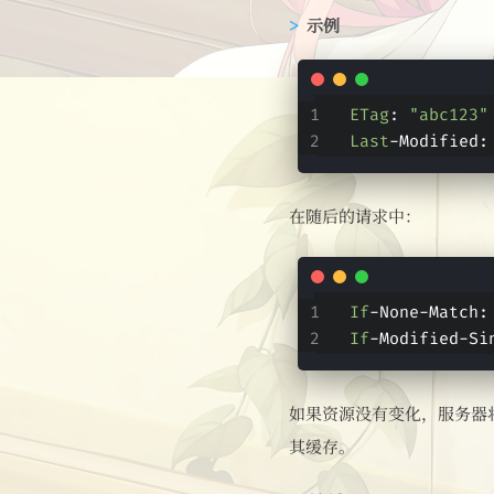
示例
ETag
: 
"abc123"
Last
-Modified:
在随后的请求中：
If
-None-Match:
If
-Modified-Si
如果资源没有变化，服务器将
其缓存。