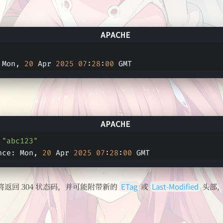
 Mon, 
20
 Apr 
2025
07
:
28
:
00
 GMT
 
"abc123"
nce: Mon, 
20
 Apr 
2025
07
:
28
:
00
 GMT
返回 304 状态码，并可能附带新的
ETag
或
Last-Modified
头部，