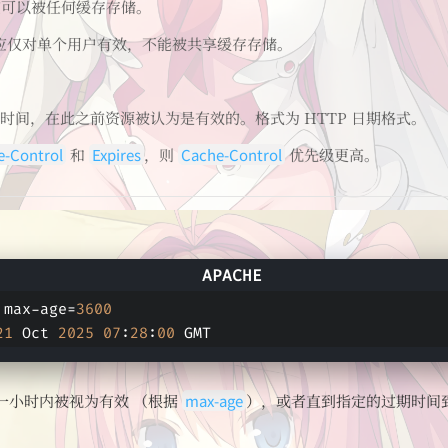
响应可以被任何缓存存储。
响应仅对单个用户有效，不能被共享缓存存储。
时间，在此之前资源被认为是有效的。格式为 HTTP 日期格式。
e-Control
和
Expires
，则
Cache-Control
优先级更高。
 max-age=
3600
21
 Oct 
2025
07
:
28
:
00
 GMT
一小时内被视为有效 （根据
max-age
），或者直到指定的过期时间