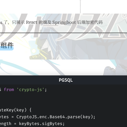
 了，只展示 React 前端及 Springboot 后端加密代码
 组件
S 
from
'crypto-js'
;
ateKey(key) {
eyBytes = CryptoJS.enc.Base64.parse(key);
eyLength = keyBytes.sigBytes;