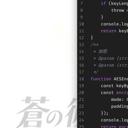
if
 (keyLen
        throw 
    }
    console.
return
 key
}
/**
 * 加密
 * @param {s
 * @param {s
 */
function
 AESEn
    const k
    const 
encr
        
        
    });
    console.lo
return
enc