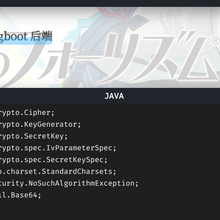
boot 后端
rypto.Cipher;
rypto.KeyGenerator;
rypto.SecretKey;
rypto.spec.IvParameterSpec;
rypto.spec.SecretKeySpec;
o.charset.StandardCharsets;
curity.NoSuchAlgorithmException;
il.Base64;