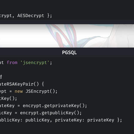
crypt, AESDecrypt };
pt 
from
'jsencrypt'
;
对
ateRSAKeyPair() {
rypt = 
new
 JSEncrypt();
etKey();
rivateKey = encrypt.getprivateKey();
ublicKey = encrypt.getpublicKey();
ublicKey: publicKey, privateKey: privateKey };