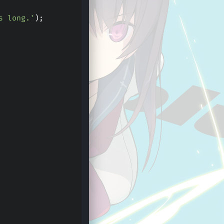
s long.'
);