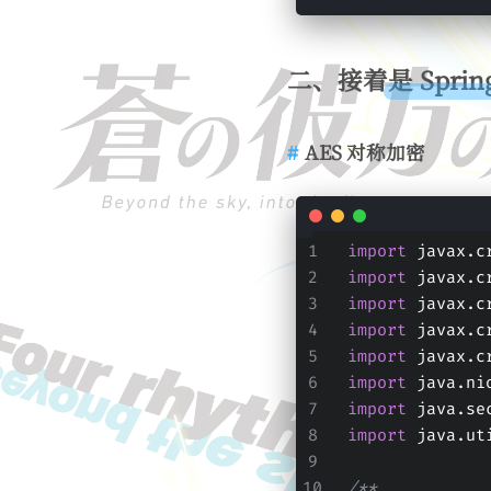
二、接着是 Spring
AES 对称加密
import
 javax.c
import
 javax.c
import
 javax.c
import
 javax.c
import
 javax.c
import
 java.ni
import
 java.se
import
 java.ut
/**