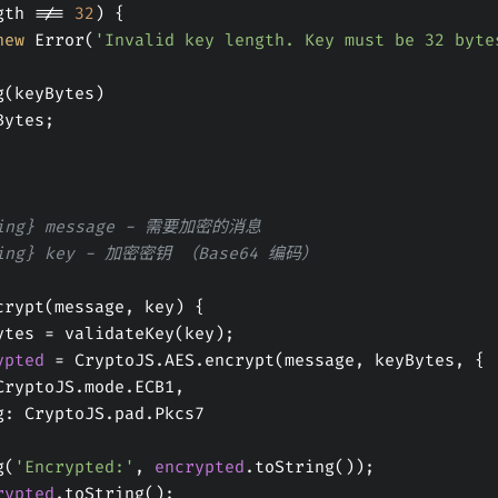
gth !== 
32
) {
new
 Error(
'Invalid key length. Key must be 32 byte
log(keyBytes)
Bytes;
tring} message - 需要加密的消息
tring} key - 加密密钥 （Base64 编码）
crypt(message, key) {
eyBytes = validateKey(key);
ypted
 = CryptoJS.AES.encrypt(message, keyBytes, {
mode: CryptoJS.mode.ECB1,
padding: CryptoJS.pad.Pkcs7
g(
'Encrypted:'
, 
encrypted
.toString());
rypted
.toString();