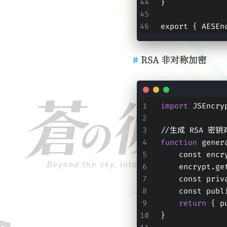
}
export { AESEn
RSA 非对称加密
import
 JSEncry
//生成 RSA 密钥
function
 gener
    const enc
    encrypt.g
    const p
    const p
return
 { p
}