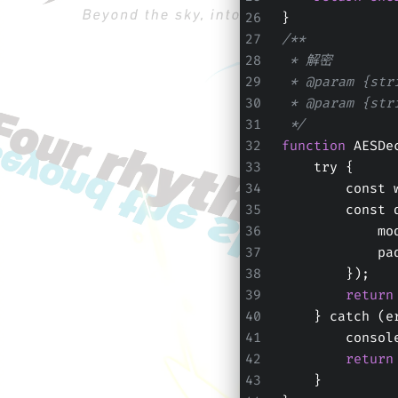
}
/**
 * 解密
 * @param {s
 * @param {s
 */
function
 AESDe
    try {
       
       
   
   
        });
return
    } catch (
        co
return
    }