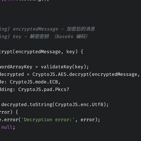
tring} encryptedMessage - 加密后的消息
tring} key - 解密密钥 （Base64 编码）
crypt(encryptedMessage, key) {
 const wordArrayKey = validateKey(key);
 const decrypted = CryptoJS.AES.decrypt(encryptedMessag
         mode: CryptoJS.mode.ECB,
         padding: CryptoJS.pad.Pkcs7
 decrypted.toString(CryptoJS.enc.Utf8);
error) {
nsole.error(
'Decryption error:'
, error);
null
;