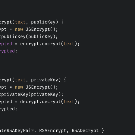
crypt(
text
, publicKey) {
rypt = 
new
 JSEncrypt();
.setpublicKey(publicKey);
ypted
 = encrypt.encrypt(
text
);
rypted
;
crypt(
text
, privateKey) {
rypt = 
new
 JSEncrypt();
.setprivateKey(privateKey);
ecrypted = decrypt.decrypt(
text
);
rypted;
ateRSAKeyPair, RSAEncrypt, RSADecrypt }