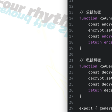
// 公钥加密
function
 RSAEn
    const enc
    encrypt
    const 
encr
return
enc
}
// 私钥解密
function
 RSADe
    const dec
    decrypt
    const d
return
 dec
}
export { gener